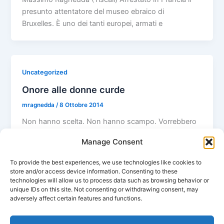
presunto attentatore del museo ebraico di
Bruxelles. È uno dei tanti europei, armati e
Uncategorized
Onore alle donne curde
mragnedda
/
8 Ottobre 2014
Non hanno scelta. Non hanno scampo. Vorrebbero
continuare a vivere da donne libere. Sono le donne
Manage Consent
curde. Nel Kurdistan siriano,
To provide the best experiences, we use technologies like cookies to
store and/or access device information. Consenting to these
technologies will allow us to process data such as browsing behavior or
unique IDs on this site. Not consenting or withdrawing consent, may
adversely affect certain features and functions.
←
Precedente
1
2
3
…
31
Successivo
→