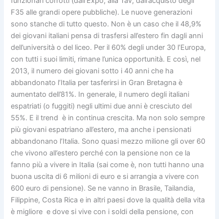
funzionari corrotti (dall’Expò, alla Tav, dall’acquisto degli
F35 alle grandi opere pubbliche). Le nuove generazioni
sono stanche di tutto questo. Non è un caso che il 48,9%
dei giovani italiani pensa di trasfersi all’estero fin dagli anni
dell’università o del liceo. Per il 60% degli under 30 l’Europa,
con tutti i suoi limiti, rimane l’unica opportunità. E così, nel
2013, il numero dei giovani sotto i 40 anni che ha
abbandonato l’Italia per tasferirsi in Gran Bretagna è
aumentato dell’81%. In generale, il numero degli italiani
espatriati (o fuggiti) negli ultimi due anni è cresciuto del
55%. E il trend è in continua crescita. Ma non solo sempre
più giovani espatriano all’estero, ma anche i pensionati
abbandonano l’Italia. Sono quasi mezzo milione gli over 60
che vivono all’estero perché con la pensione non ce la
fanno più a vivere in Italia (sai come è, non tutti hanno una
buona uscita di 6 milioni di euro e si arrangia a vivere con
600 euro di pensione). Se ne vanno in Brasile, Tailandia,
Filippine, Costa Rica e in altri paesi dove la qualità della vita
è migliore e dove si vive con i soldi della pensione, con