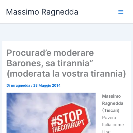
Vai
Massimo Ragnedda
al
contenuto
Procurad’e moderare
Barones, sa tirannia”
(moderata la vostra tirannia)
Di
mragnedda
/
28 Maggio 2014
Massimo
Ragnedda
(Tiscali)
Povera
Italia come
ti sei