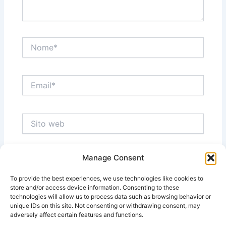
Nome*
Email*
Sito
web
Manage Consent
Salva il mio nome, email e sito web in questo
browser per la prossima volta che commento.
To provide the best experiences, we use technologies like cookies to
store and/or access device information. Consenting to these
technologies will allow us to process data such as browsing behavior or
unique IDs on this site. Not consenting or withdrawing consent, may
adversely affect certain features and functions.