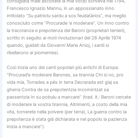
consigliata male ascoltate la mia voce) scriveva nel 1794,
Francesco Ignazio Mannu, in un appossianato inno
intitolato “Su patriotu sardu a sos feudatàrios”, ma meglio
conosciuto come “Procurade ‘e moderare”. Un inno contro
la tracotanza e prepotenza dei Baroni (proprietari terrieri),
scritto in seguito ai moti rivoluzionari del 28 Aprile 1974
quando, guidati da Giovanni Maria Anioj, i sardi si
ribellarono ai piomentesi.
Così inizia uno dei canti popolari più antichi di Europa:
“Procurad’e moderare Barones, sa tirannia Chi si no, pro
vida mia, Torrades a pés in terra Decrarada est giaj sa
gherra Contra de sa prepotentzia Incomintzat sa
passentzia In su pobulu a mancare” (trad. it.: Baroni cercate
di moderare la vostra tirannia, Altrimenti, a costo della mia
vita, tornerete nella polvere (per terra), La guerra contro la
prepotenza è stata già dichiarata e nel popolo la pazienza
inizia a mancare”).