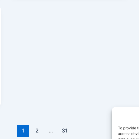
To provide t
1
2
…
31
access devic