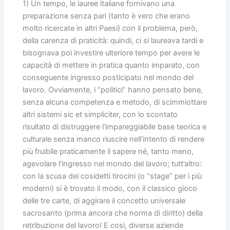
1) Un tempo, le lauree italiane fornivano una
preparazione senza pari (tanto è vero che erano
molto ricercate in altri Paesi) con il problema, però,
della carenza di praticità: quindi, ci si laureava tardi e
bisognava poi investire ulteriore tempo per avere le
capacità di mettere in pratica quanto imparato, con
conseguente ingresso posticipato nel mondo del
lavoro. Ovviamente, i “politici” hanno pensato bene,
senza alcuna competenza e metodo, di scimmiottare
altri sistemi sic et simpliciter, con lo scontato
risultato di distruggere l’impareggiabile base teorica e
culturale senza manco riuscire nell’intento di rendere
più fruibile praticamente il sapere né, tanto meno,
agevolare l’ingresso nel mondo del lavoro; tutt’altro:
con la scusa dei cosidetti tirocini (o “stage” per i più
moderni) si è trovato il modo, con il classico gioco
delle tre carte, di aggirare il concetto universale
sacrosanto (prima ancora che norma di diritto) della
retribuzione del lavoro! E così, diverse aziende