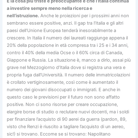
E la cosa più triste e preoccupante è che l’Italia continua
a investire sempre meno nella ricerca e
nell’istruzione.
Anche le proiezioni per i prossimi anni non
sembrano essere positive, anzi. Il gap tra l’Italia e gli altri
paesi dell’Unione Europea tenderà inesorabilmente a
crescere. In Italia il numero dei laureati raggiunge appena il
20% della popolazione in età compresa tra i 25 e i 34 anni,
contro il 40% della media Ocse o il 60% circa di Canada,
Giappone e Russia. La situazione è, manco a dirlo, assai più
grave nel Mezzogiorno d’Italia dove si registra una vera e
propria fuga dall’Università. Il numero delle immatricolazioni
è crollato vertiginosamente, così come è aumentato il
numero dei giovani disoccupati o immigrati. E anche in
questo caso le previsioni per il futuro non sono affatto
positive. Non ci sono risorse per creare occupazione,
elargire borse di studio o reclutare nuovi docenti, ma i soldi
per finanziare l’acquisto di 90 aerei da guerra (pardon, 89,
visto che Renzi è riuscito a tagliare l’acquisto di un aereo,
sic!) si trovano. Eccome se si trovano: Napolitano