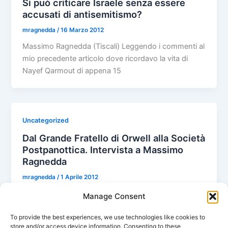
Si può criticare Israele senza essere
accusati di antisemitismo?
mragnedda
/
16 Marzo 2012
Massimo Ragnedda (Tiscali) Leggendo i commenti al
mio precedente articolo dove ricordavo la vita di
Nayef Qarmout di appena 15
Uncategorized
Dal Grande Fratello di Orwell alla Società
Postpanottica. Intervista a Massimo
Ragnedda
mragnedda
/
1 Aprile 2012
Intervista di Antonio Migliorino su Controcampus.
Manage Consent
L’epoca attuale è segnata dal declino delle istituzioni.
To provide the best experiences, we use technologies like cookies to
Il tramonto della modernità, intesa come
store and/or access device information. Consenting to these