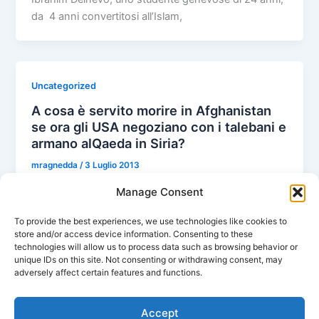
da 4 anni convertitosi all’Islam,
Uncategorized
A cosa è servito morire in Afghanistan
se ora gli USA negoziano con i talebani e
armano alQaeda in Siria?
mragnedda
/
3 Luglio 2013
Massimo Ragnedda (Tiscali) Sono passati 12 anni da
Manage Consent
quando gli Stati Uniti, assieme ad una coalizione
To provide the best experiences, we use technologies like cookies to
internazionale compresa l’Italia (dal
store and/or access device information. Consenting to these
technologies will allow us to process data such as browsing behavior or
unique IDs on this site. Not consenting or withdrawing consent, may
adversely affect certain features and functions.
1
2
Successivo
→
Accept