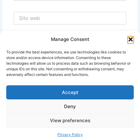
Sito
web
Manage Consent
Salva il mio nome, email e sito web in questo
browser per la prossima volta che commento.
To provide the best experiences, we use technologies like cookies to
store and/or access device information. Consenting to these
technologies will allow us to process data such as browsing behavior or
unique IDs on this site. Not consenting or withdrawing consent, may
adversely affect certain features and functions.
Accept
Deny
View preferences
Copyright © 2026 Massimo Ragnedda | Powered by
Tema
WordPress Astra
Privacy Policy