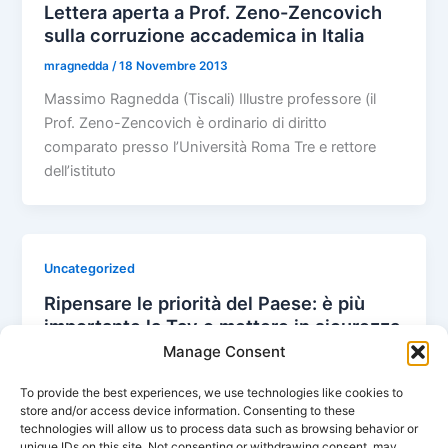
Lettera aperta a Prof. Zeno-Zencovich
sulla corruzione accademica in Italia
mragnedda
/
18 Novembre 2013
Massimo Ragnedda (Tiscali) Illustre professore (il
Prof. Zeno-Zencovich è ordinario di diritto
comparato presso l’Università Roma Tre e rettore
dell’istituto
Uncategorized
Ripensare le priorità del Paese: è più
importante la Tav o mettere in sicurezza
il territorio?
Manage Consent
mragnedda
/
25 Novembre 2013
To provide the best experiences, we use technologies like cookies to
store and/or access device information. Consenting to these
Massimo Ragnedda (Tiscali) Con l’investimento
technologies will allow us to process data such as browsing behavior or
pubblico oggi destinato alla costruzione della Tav si
unique IDs on this site. Not consenting or withdrawing consent, may